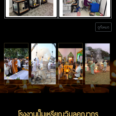
ดูทั้งหมด
โรงงานปั๊มเหรียญวิมลคุณากร