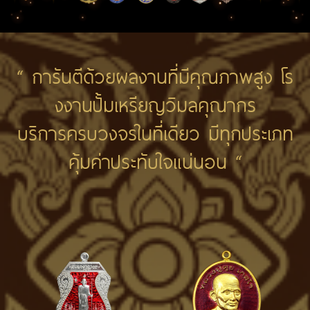
“ การันตีด้วยผลงานที่มีคุณภาพสูง โร
งงานปั้มเหรียญวิมลคุณากร
บริการครบวงจรในที่เดียว มีทุกประเภท
คุ้มค่าประทับใจแน่นอน “