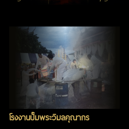
โรงงานปั๊มพระวิมลคุณากร